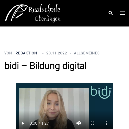
Zum
Inhalt
Men
Suchen
springen
ums
VON
· REDAKTION ·
23.11.2022
ALLGEMEINES
bidi – Bildung digital