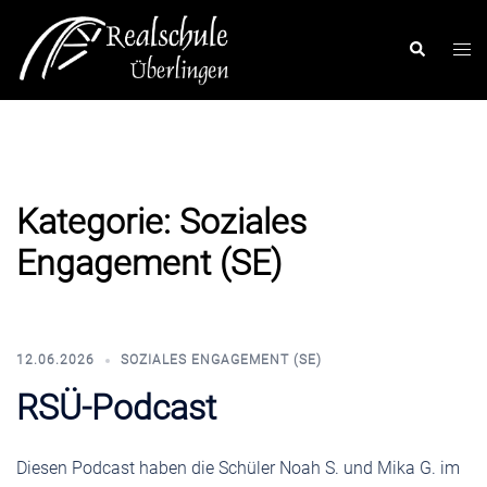
Zum
Inhalt
Men
Suchen
springen
ums
Kategorie:
Soziales
Engagement (SE)
12.06.2026
SOZIALES ENGAGEMENT (SE)
RSÜ-Podcast
Diesen Podcast haben die Schüler Noah S. und Mika G. im